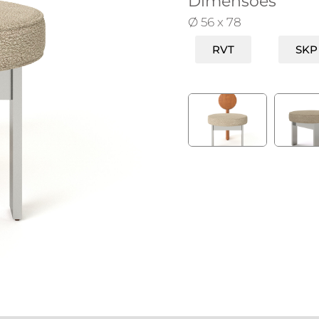
Dimensões
Ø 56 x 78
RVT
SKP