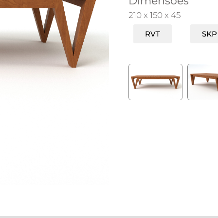
Dimensões
210 x 150 x 45
RVT
SKP